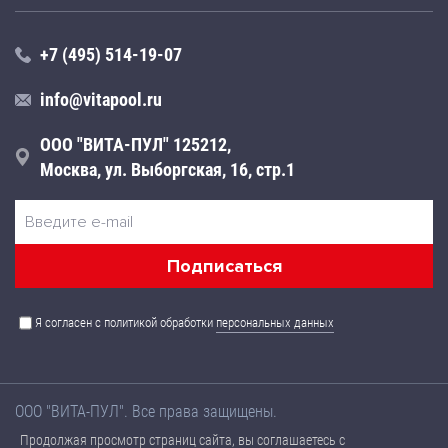
+7 (495) 514-19-07
info@vitapool.ru
ООО "ВИТА-ПУЛ" 125212,
Москва, ул. Выборгская, 16, стр.1
Я согласен с политикой обработки
персональных данных
ООО "ВИТА-ПУЛ". Все права защищены.
Названия товаров, а также их технические характеристики,
Продолжая просмотр страниц сайта, вы соглашаетесь с