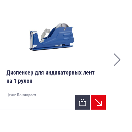
Кли
Диспенсер для индикаторных лент
на 1 рулон
Ин
"К
Цена:
По запросу
во
КВ
Цен