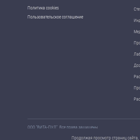
Политика cookies
Сте
Пользовательское соглашение
Ин
Ме
Пр
Ла
До
Ра
Пр
Ра
ООО "ВИТА-ПУЛ". Все права защищены.
Названия товаров, а также их технические характеристики, 
Продолжая просмотр страниц сайта, 
предварительного уведомления.