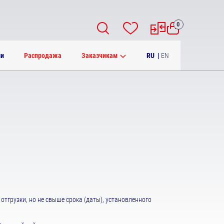
0
RU
|
EN
ии
Распродажа
Заказчикам
тгрузки, но не свыше срока (даты), установленного