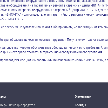
лению недостатка оборудования и стоимость деталей, подлежащих замене. 
ставке оборудования на гарантийный ремонт в сервисный центр «ВИТА-ПУЛ»
невозможности отправки оборудования в сервисный центр «ВИТА-ПУЛ» для га
ии «ВИТА-ПУЛ» для осуществления гарантийного ремонта к месту нахожде
нией «ВИТА-ПУЛ».
ях не введения Покупателем по каким-либо причинам, не зависящим от комп
Товара, образовавшиеся вследствие нарушения Покупателем правил эксплуа
егулярное техническое обслуживание оборудования согласно требований, ус
авщик имеет право отказать в гарантийном обслуживании оборудования.
ия производится специализированными инженерами компании «ВИТА-ПУЛ»,
талог
О компании
зинфицирующие средства
Бренды