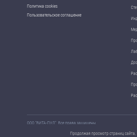
Политика cookies
Сте
Пользовательское соглашение
Ин
Ме
Пр
Ла
До
Ра
Пр
Ра
ООО "ВИТА-ПУЛ". Все права защищены.
Названия товаров, а также их технические характеристики, 
Продолжая просмотр страниц сайта, 
предварительного уведомления.