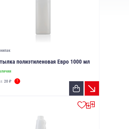
инипак
тылка полиэтиленовая Евро 1000 мл
аличии
?
а:
20 ₽