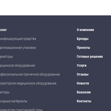
талог
О компании
зинфицирующие средства
Бренды
рилизационная упаковка
Проекты
дикаторы
Готовые решения
дицинское оборудование
Услуги
офессиональное прачечное оборудование
Отзывы
бораторное медицинское оборудование
Новости
заторы
Вакансии
сходные материалы
Контакты
оизводство пластиковой тары