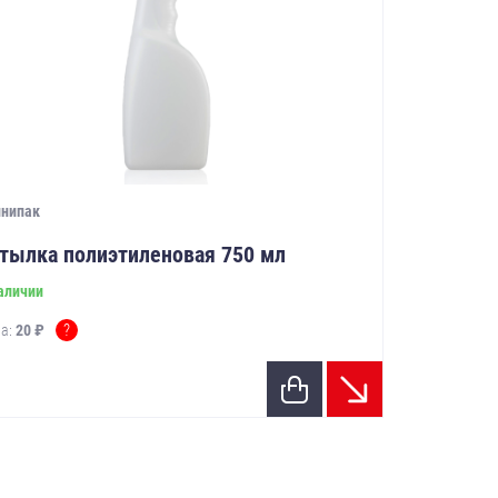
инипак
тылка полиэтиленовая 750 мл
аличии
?
а:
20 ₽