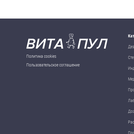
Ка
Де
Политика cookies
Сте
Пользовательское соглашение
Ин
Ме
Пр
Ла
До
Ра
Пр