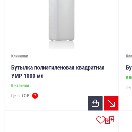
Клинипак
Кл
Бутылка полиэтиленовая квадратная
Бу
УМР 1000 мл
В н
В наличии
Цен
?
Цена:
17 ₽