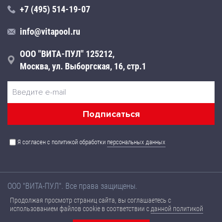
+7 (495) 514-19-07
info@vitapool.ru
ООО "ВИТА-ПУЛ" 125212,
Москва, ул. Выборгская, 16, стр.1
Я согласен с политикой обработки
персональных данных
ООО "ВИТА-ПУЛ". Все права защищены.
Названия товаров, а также их технические характеристики,
Продолжая просмотр страниц сайта, вы соглашаетесь с
размещенные на данном сайте, носят ознакомительный
использованием файлов cookie в соответствии с
данной политикой
характер, не являются публичной офертой и могут быть