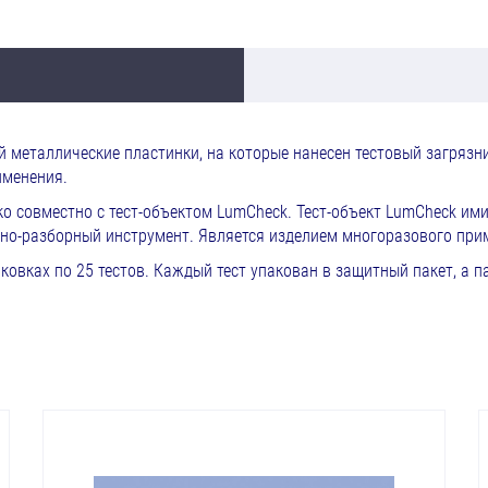
 металлические пластинки, на которые нанесен тестовый загрязн
именения.
о совместно с тест-объектом LumCheck. Тест-объект LumCheck им
но-разборный инструмент. Является изделием многоразового при
вках по 25 тестов. Каждый тест упакован в защитный пакет, а пак