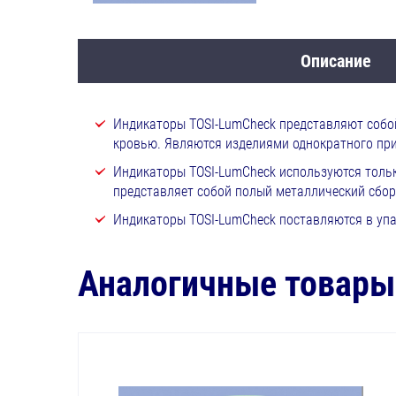
Описание
Индикаторы TOSI-LumCheck представляют собой
кровью. Являются изделиями однократного пр
Индикаторы TOSI-LumCheck используются тольк
представляет собой полый металлический сбор
Индикаторы TOSI-LumCheck поставляются в упако
Аналогичные товары