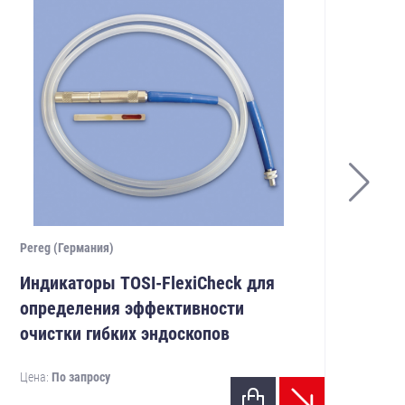
Pere
Pereg (Германия)
Ин
Индикаторы TOSI-FlexiCheck для
эф
определения эффективности
ме
очистки гибких эндоскопов
Цен
Цена:
По запросу