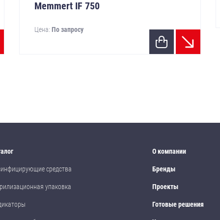
Memmert IF 750
Цена:
По запросу
талог
О компании
зинфицирующие средства
Бренды
рилизационная упаковка
Проекты
дикаторы
Готовые решения