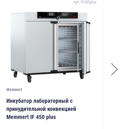
Арт. IF450plus
Memmert
Mem
Инкубатор лабораторный с
Ин
принудительной конвекцией
пр
Memmert IF 450 plus
Me