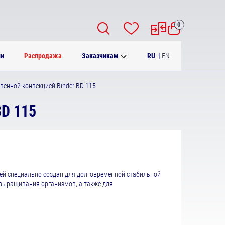
0
RU
|
EN
ии
Распродажа
Заказчикам
венной конвекцией Binder BD 115
BD 115
ией специально создан для долговременной стабильной
выращивания организмов, а также для