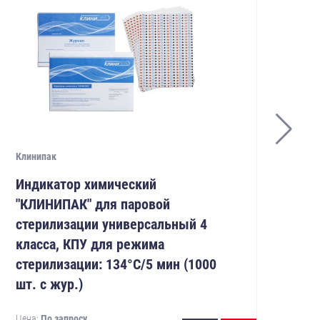
Клинипак
Кли
Индикатор химический
Ин
"КЛИНИПАК" для паровой
"К
стерилизации универсальный 4
ст
класса, КПУ для режима
кл
стерилизации: 134°С/5 мин (1000
ст
шт. с жур.)
шт.
Цена:
По запросу
Цен