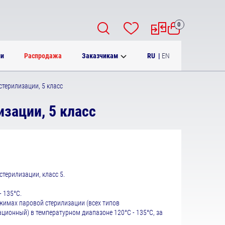
0
RU
|
EN
ии
Распродажа
Заказчикам
терилизации, 5 класс
зации, 5 класс
терилизации, класс 5.
 135°С.
жимах паровой стерилизации (всех типов
ционный) в температурном диапазоне 120°С - 135°С, за