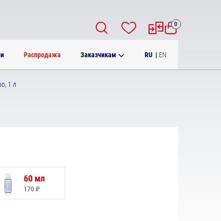
0
RU
|
EN
ии
Распродажа
Заказчикам
о, 1 л
60 мл
170 ₽