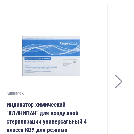
Клинипак
Кли
Индикатор химический
Ин
"КЛИНИПАК" для воздушной
"К
стерилизации универсальный 4
ст
класса КВУ для режима
кл