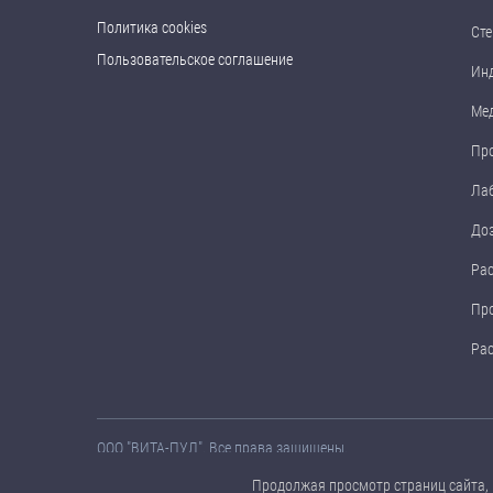
Политика cookies
Сте
Пользовательское соглашение
Ин
Ме
Пр
Ла
До
Ра
Пр
Ра
ООО "ВИТА-ПУЛ". Все права защищены.
Названия товаров, а также их технические характеристики, 
Продолжая просмотр страниц сайта, 
предварительного уведомления.