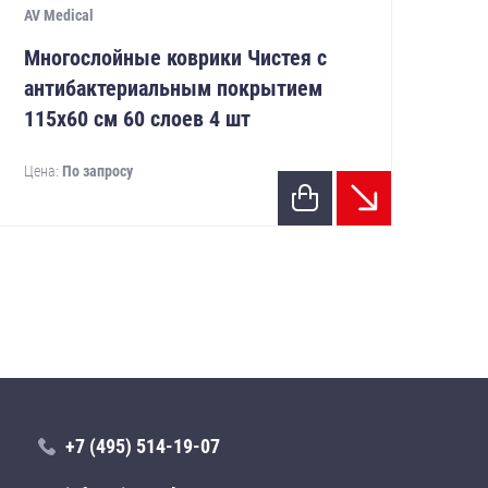
AV Medical
AV M
Многослойные коврики Чистея с
Мн
антибактериальным покрытием
ан
115х60 см 60 слоев 4 шт
11
Цена:
По запросу
Цен
+7 (495) 514-19-07