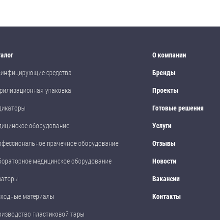
талог
О компании
зинфицирующие средства
Бренды
рилизационная упаковка
Проекты
дикаторы
Готовые решения
дицинское оборудование
Услуги
офессиональное прачечное оборудование
Отзывы
бораторное медицинское оборудование
Новости
заторы
Вакансии
сходные материалы
Контакты
оизводство пластиковой тары