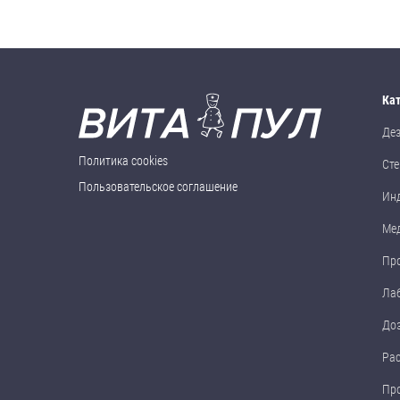
Ка
Де
Политика cookies
Сте
Пользовательское соглашение
Ин
Ме
Пр
Ла
До
Ра
Пр