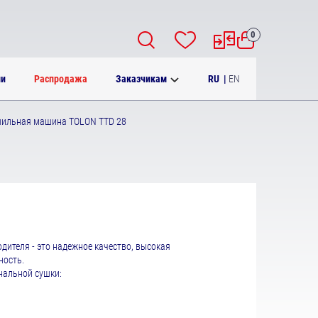
0
RU
|
EN
ии
Распродажа
Заказчикам
шильная машина TOLON TTD 28
дителя - это надежное качество, высокая
ьность.
нальной сушки: