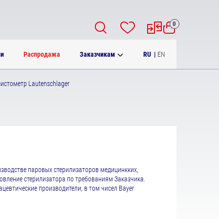
0
RU
|
EN
ии
Распродажа
Заказчикам
истометр Lautenschlager
зводстве паровых стерилизаторов медицинкких,
овление стерилизатора по требованиям Заказчика.
евтические производители, в том чисел Bayer