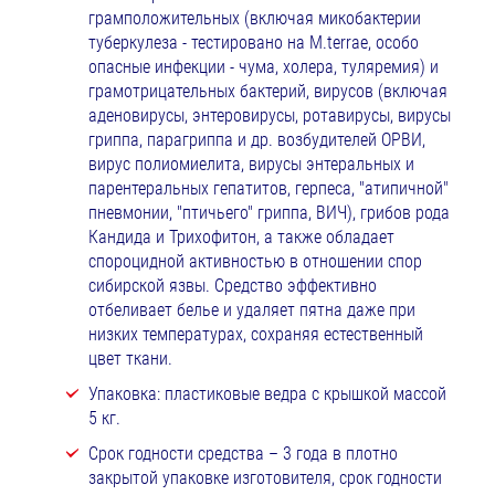
грамположительных (включая микобактерии
туберкулеза - тестировано на M.terrae, особо
опасные инфекции - чума, холера, туляремия) и
грамотрицательных бактерий, вирусов (включая
аденовирусы, энтеровирусы, ротавирусы, вирусы
гриппа, парагриппа и др. возбудителей ОРВИ,
вирус полиомиелита, вирусы энтеральных и
парентеральных гепатитов, герпеса, "атипичной"
пневмонии, "птичьего" гриппа, ВИЧ), грибов рода
Кандида и Трихофитон, а также обладает
спороцидной активностью в отношении спор
сибирской язвы. Средство эффективно
отбеливает белье и удаляет пятна даже при
низких температурах, сохраняя естественный
цвет ткани.
Упаковка: пластиковые ведра с крышкой массой
5 кг.
Срок годности средства – 3 года в плотно
закрытой упаковке изготовителя, срок годности