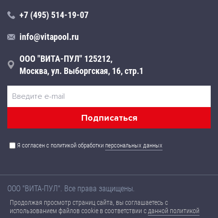
+7 (495) 514-19-07
info@vitapool.ru
ООО "ВИТА-ПУЛ" 125212,
Москва, ул. Выборгская, 16, стр.1
Я согласен с политикой обработки
персональных данных
ООО "ВИТА-ПУЛ". Все права защищены.
Названия товаров, а также их технические характеристики,
Продолжая просмотр страниц сайта, вы соглашаетесь с
размещенные на данном сайте, носят ознакомительный
использованием файлов cookie в соответствии с
данной политикой