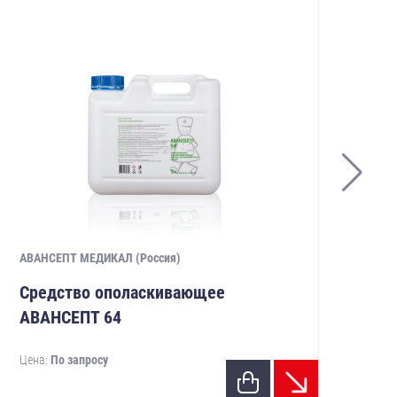
АВАНСЕПТ МЕДИКАЛ (Россия)
АВА
Средство ополаскивающее
Ср
АВАНСЕПТ 64
ок
пр
Цена:
По запросу
ме
23