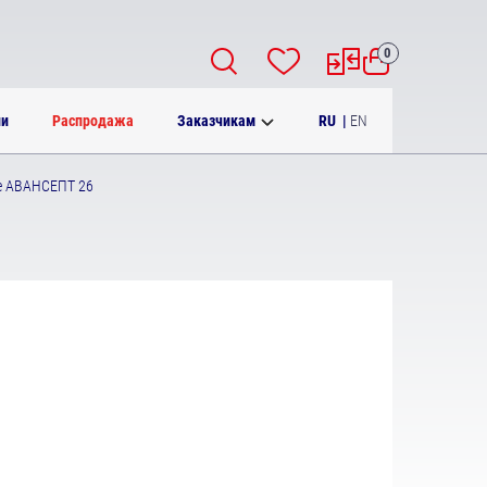
0
RU
|
EN
ии
Распродажа
Заказчикам
е АВАНСЕПТ 26