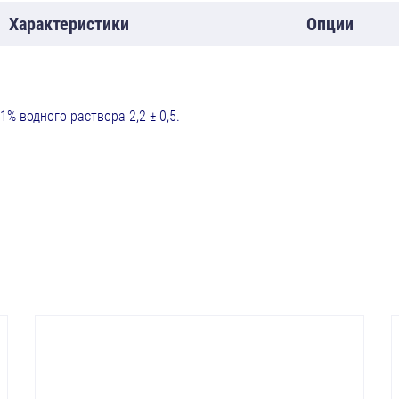
Характеристики
Опции
 кислота и вода.
ородных ионов (рН) 1% водного раств
 г/см3: 1,055 ± 0,015.