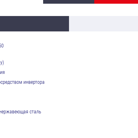
50
у)
ция
осредством инвертора
 нержавеющая сталь