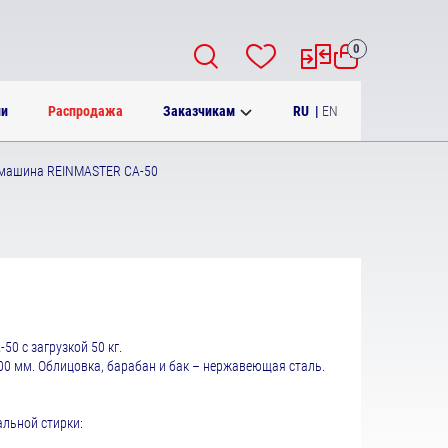
0
RU
|
EN
ии
Распродажа
Заказчикам
машина REINMASTER СА-50
 с загрузкой 50 кг.
00 мм. Облицовка, барабан и бак – нержавеющая сталь.
льной стирки: