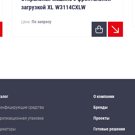
загрузкой XL W3114CXLW
Цена:
По запросу
талог
О компании
зинфицирующие средства
Бренды
рилизационная упаковка
Проекты
дикаторы
Готовые решения