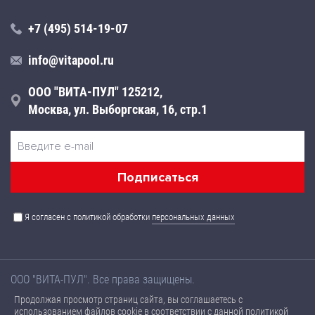
+7 (495) 514-19-07
info@vitapool.ru
ООО "ВИТА-ПУЛ" 125212,
Москва, ул. Выборгская, 16, стр.1
Я согласен с политикой обработки
персональных данных
ООО "ВИТА-ПУЛ". Все права защищены.
Названия товаров, а также их технические характеристики,
Продолжая просмотр страниц сайта, вы соглашаетесь с
размещенные на данном сайте, носят ознакомительный
использованием файлов cookie в соответствии с
данной политикой