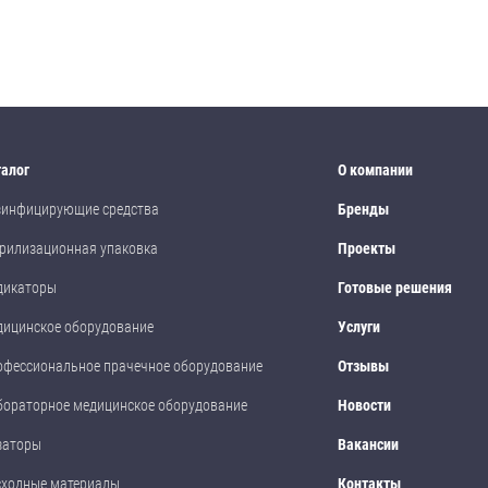
талог
О компании
зинфицирующие средства
Бренды
рилизационная упаковка
Проекты
дикаторы
Готовые решения
дицинское оборудование
Услуги
офессиональное прачечное оборудование
Отзывы
бораторное медицинское оборудование
Новости
заторы
Вакансии
сходные материалы
Контакты