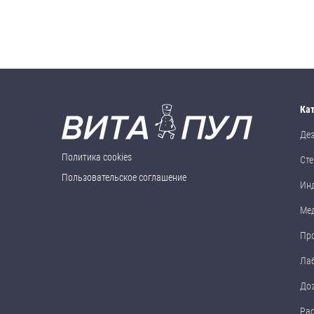
Ка
Де
Политика cookies
Сте
Пользовательское соглашение
Ин
Ме
Пр
Ла
До
Ра