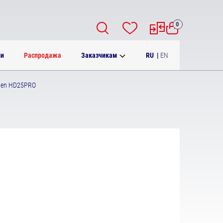
0
RU
|
EN
ии
Распродажа
Заказчикам
len HD25PRO