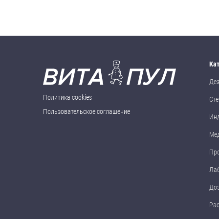
Ка
Де
Политика cookies
Сте
Пользовательское соглашение
Ин
Ме
Пр
Ла
До
Ра