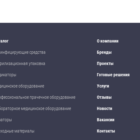
талог
О компании
зинфицирующие средства
Бренды
рилизационная упаковка
Проекты
дикаторы
Готовые решения
дицинское оборудование
Услуги
офессиональное прачечное оборудование
Отзывы
бораторное медицинское оборудование
Новости
заторы
Вакансии
сходные материалы
Контакты