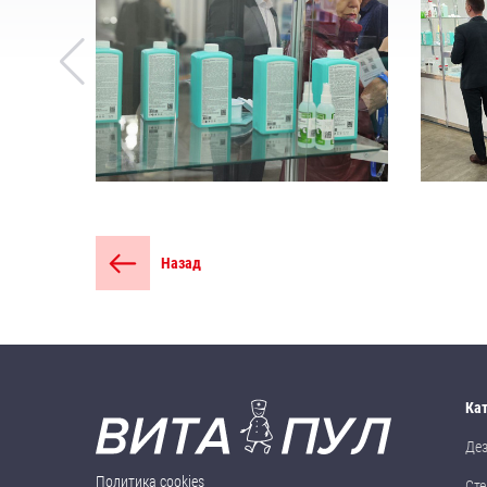
Назад
Ка
Де
Политика cookies
Сте