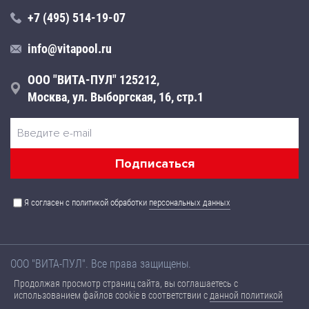
+7 (495) 514-19-07
info@vitapool.ru
ООО "ВИТА-ПУЛ" 125212,
Москва, ул. Выборгская, 16, стр.1
Я согласен с политикой обработки
персональных данных
ООО "ВИТА-ПУЛ". Все права защищены.
Названия товаров, а также их технические характеристики,
Продолжая просмотр страниц сайта, вы соглашаетесь с
размещенные на данном сайте, носят ознакомительный
использованием файлов cookie в соответствии с
данной политикой