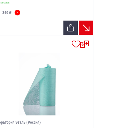
личии
?
а:
340 ₽
ратория Эталь (Россия)