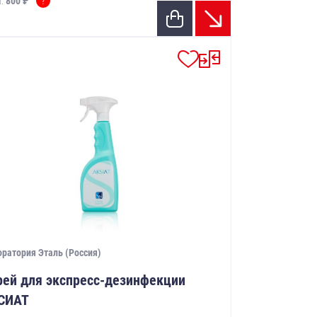
?
а:
800 ₽
ратория Эталь (Россия)
рей для экспресс-дезинфекции
СИАТ