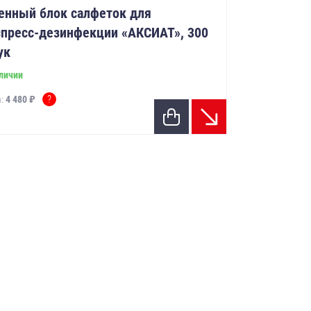
енный блок салфеток для
спресс-дезинфекции «АКСИАТ», 300
ук
личии
?
а:
4 480 ₽