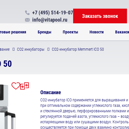
+7 (495) 514-19-07
Заказать звонок
info@vitapool.ru
товые решения
Бренды
Проекты
Новости
Ваканс
вание
СО2 инкубаторы
CO2-инкубатор Memmert ICO 50
 50
Описание
CO2-инкубатор ICO применяется для выращивания и 
при оптимальном содержании углекислого газа, кис
и стеклянной дверью, перфорированными полками и
регулируется подачей азота, углекислого газа – воз
испаряющими воду или сушащими воздух. Контроль 
осуществляется при помощи двух взаимно контроли