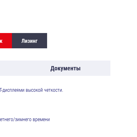
к
Лизинг
Документы
-дисплеями высокой четкости.
летнего/зимнего времени