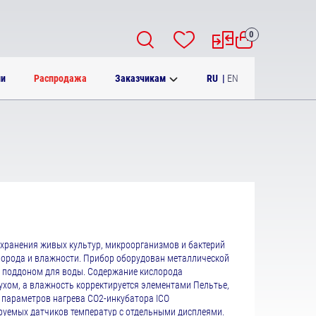
0
RU
|
EN
ии
Распродажа
Заказчикам
хранения живых культур, микроорганизмов и бактерий
лорода и влажности. Прибор оборудован металлической
 поддоном для воды. Содержание кислорода
духом, а влажность корректируется элементами Пельтье,
параметров нагрева CO2-инкубатора ICO
руемых датчиков температур с отдельными дисплеями.