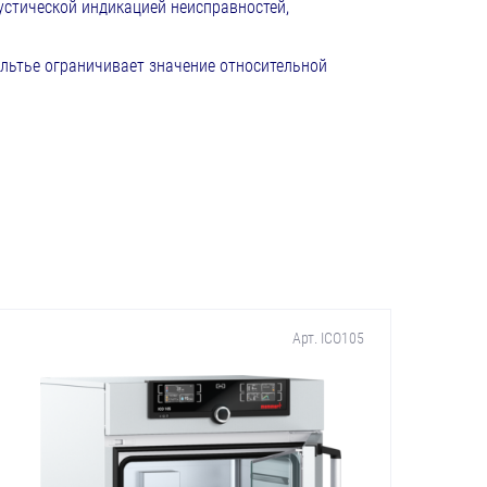
устической индикацией неисправностей,
ельтье ограничивает значение относительной
Арт. ICO105