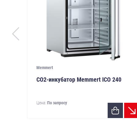
Memmert
CO2-инкубатор Memmert ICO 240
Цена:
По запросу