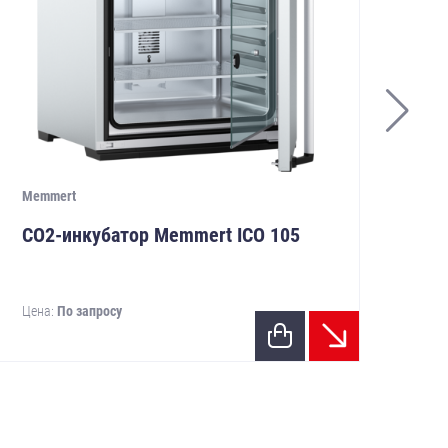
Memmert
Bind
CO2-инкубатор Memmert ICO 105
CO
ст
Цена:
По запросу
ре
26
Цен