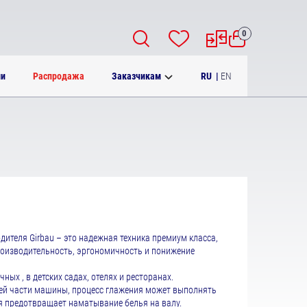
0
RU
|
EN
ии
Распродажа
Заказчикам
дителя Girbau – это надежная техника премиум класса,
роизводительность, эргономичность и понижение
я.
ых , в детских садах, отелях и ресторанах.
ней части машины, процесс глажения может выполнять
ья предотвращает наматывание белья на валу.