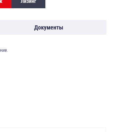
к
Лизинг
Документы
ский.
 качественное глажение.