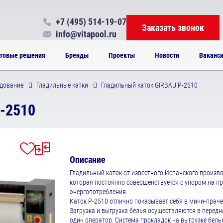
+7 (495) 514-19-07
Заказать звонок
info@vitapool.ru
товые решения
Бренды
Проекты
Новости
Ваканс
дование
Гладильные катки
Гладильный каток GIRBAU Р-2510
-2510
Описание
Гладильный каток от известного Испанского произво
которая постоянно совершенствуется с упором на п
энергопотреблени
Каток P-2510 отлично показывает себя в мини-прачечн
Загрузка и выгрузка белья осуществляются в перед
один оператор. Система прокладок на выгрузке бел