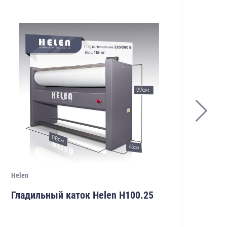
Helen
Hel
Гладильный каток Helen Н100.25
Гл