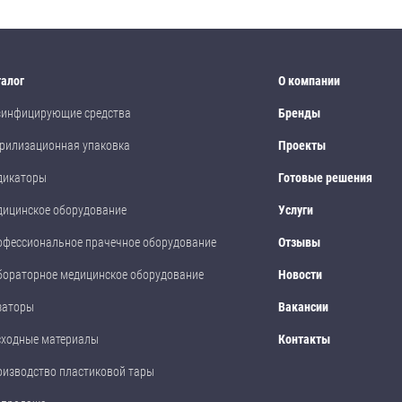
талог
О компании
зинфицирующие средства
Бренды
рилизационная упаковка
Проекты
дикаторы
Готовые решения
дицинское оборудование
Услуги
офессиональное прачечное оборудование
Отзывы
бораторное медицинское оборудование
Новости
заторы
Вакансии
сходные материалы
Контакты
оизводство пластиковой тары