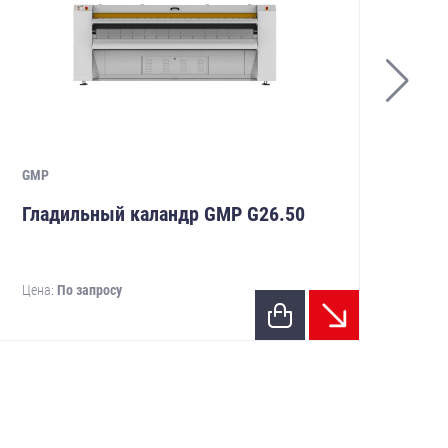
GMP
GM
Гладильный каландр GMP G26.50
Гл
Цена:
По запросу
Цен