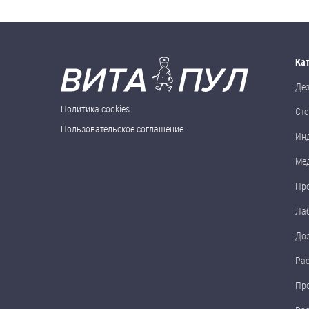
Ка
Де
Политика cookies
Сте
Пользовательское соглашение
Ин
Ме
Пр
Ла
До
Ра
Пр