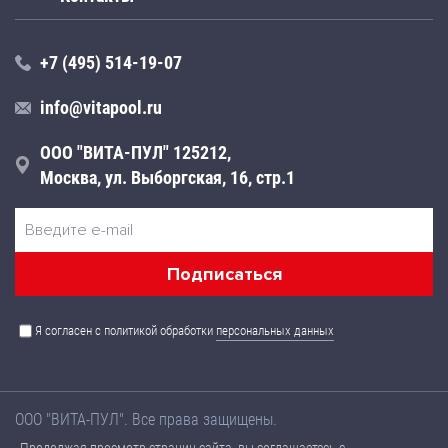
+7 (495) 514-19-07
info@vitapool.ru
ООО "ВИТА-ПУЛ" 125212,
Москва, ул. Выборгская, 16, стр.1
Я согласен с политикой обработки
персональных данных
ООО "ВИТА-ПУЛ". Все права защищены.
Названия товаров, а также их технические характеристики,