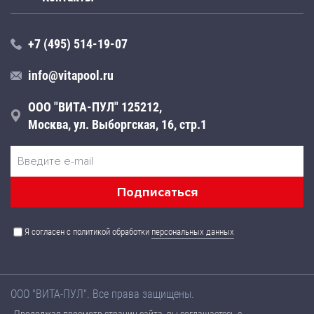
+7 (495) 514-19-07
info@vitapool.ru
ООО "ВИТА-ПУЛ" 125212,
Москва, ул. Выборгская, 16, стр.1
Я согласен с политикой обработки
персональных данных
ООО "ВИТА-ПУЛ". Все права защищены.
Названия товаров, а также их технические характеристики,