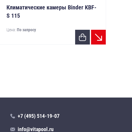
Климатические камеры Binder KBF-
Bind
S 115
Кл
10
Цена:
По запросу
Цен
+7 (495) 514-19-07
info@vitapool.ru