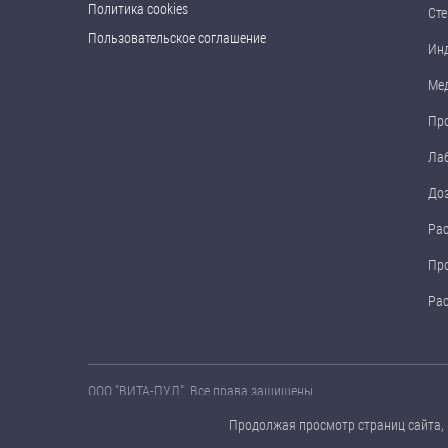
Политика cookies
Сте
Пользовательское соглашение
Ин
Ме
Пр
Ла
До
Ра
Пр
Ра
ООО "ВИТА-ПУЛ". Все права защищены.
Названия товаров, а также их технические характеристики, 
Продолжая просмотр страниц сайта, 
предварительного уведомления.