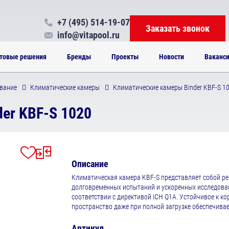
+7 (495) 514-19-07
Заказать звонок
info@vitapool.ru
товые решения
Бренды
Проекты
Новости
Ваканс
вание
Климатические камеры
Климатические камеры Binder KBF-S 1
er KBF-S 1020
Описание
Климатическая камера KBF-S представляет собой ре
долговременных испытаний и ускоренных исследова
соответствии с директивой ICH Q1A. Устойчивое к ко
пространство даже при полной загрузке обеспечива
Артикул