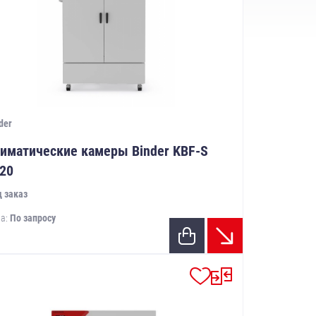
der
иматические камеры Binder KBF-S
20
 заказ
а:
По запросу