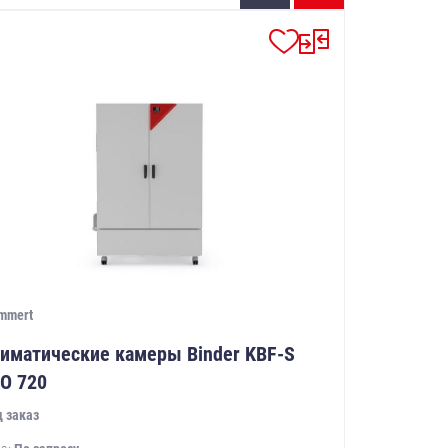
mmert
иматические камеры Binder KBF-S
O 720
 заказ