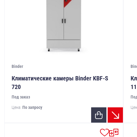
Binder
Bin
Климатические камеры Binder KBF-S
Кл
720
11
Под заказ
Под
Цена:
По запросу
Цен