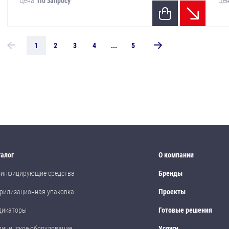
Цена:
По запросу
Цен
1
2
3
4
...
5
талог
О компании
зинфицирующие средства
Бренды
рилизационная упаковка
Проекты
дикаторы
Готовые решения
дицинское оборудование
Услуги