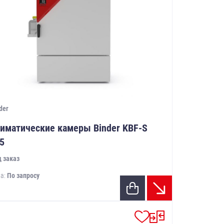
der
иматические камеры Binder KBF-S
5
 заказ
а:
По запросу