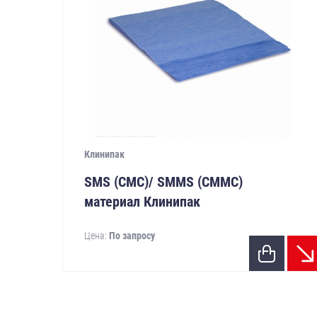
Клинипак
SMS (СМС)/ SMMS (СММС)
материал Клинипак
Цена:
По запросу