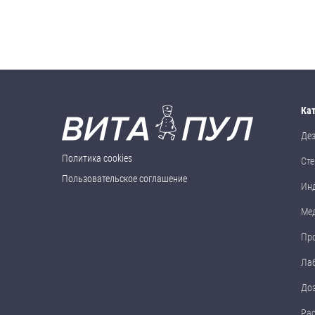
Ка
Де
Политика cookies
Сте
Пользовательское соглашение
Ин
Ме
Пр
Ла
До
Ра