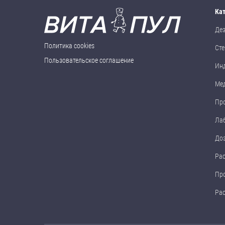
Ка
Де
Политика cookies
Сте
Пользовательское соглашение
Ин
Ме
Пр
Ла
До
Ра
Пр
Ра