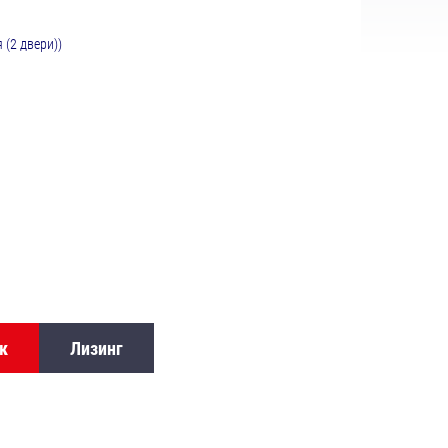
(2 двери))
к
Лизинг