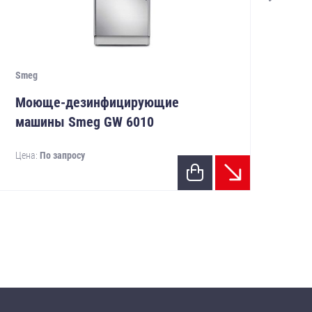
Smeg
Sme
Моюще-дезинфицирующие
Мо
машины Smeg GW 6010
ма
Цена:
По запросу
Цен