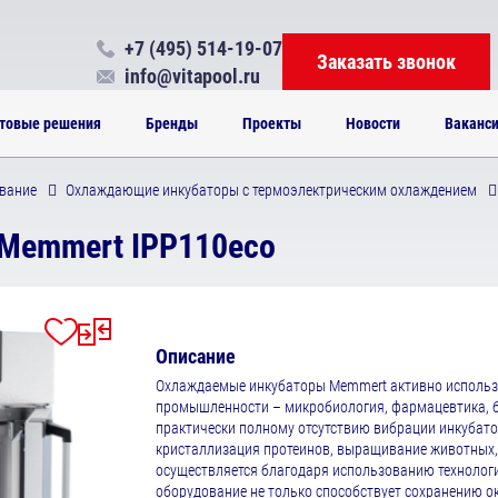
+7 (495) 514-19-07
Заказать звонок
info@vitapool.ru
товые решения
Бренды
Проекты
Новости
Ваканс
вание
Охлаждающие инкубаторы с термоэлектрическим охлаждением
Memmert IPP110eco
Описание
Охлаждаемые инкубаторы Memmert активно использу
промышленности – микробиология, фармацевтика, 
практически полному отсутствию вибрации инкубатор
кристаллизация протеинов, выращивание животных, 
осуществляется благодаря использованию технологи
оборудование не только способствует сохранению о