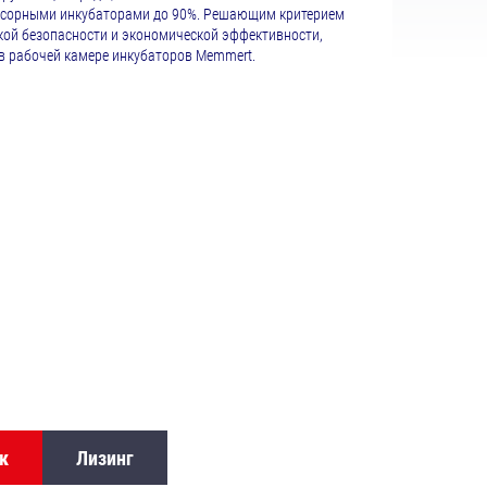
ессорными инкубаторами до 90%. Решающим критерием
кой безопасности и экономической эффективности,
в рабочей камере инкубаторов Memmert.⁠
к
Лизинг