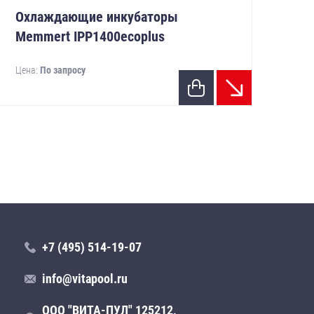
Охлаждающие инкубаторы
Ох
Memmert IPP1400ecoplus
Me
Цена:
По запросу
Цен
+7 (495) 514-19-07
info@vitapool.ru
ООО "ВИТА-ПУЛ" 125212,