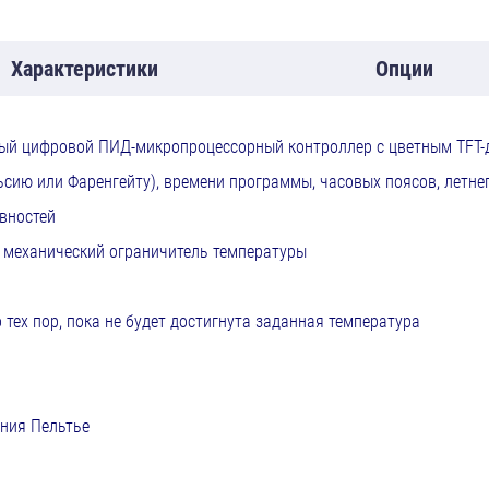
Характеристики
Опции
ный цифровой ПИД-микропроцессорный контроллер с цветным TFT-
сию или Фаренгейту), времени программы, часовых поясов, летне
вностей
 механический ограничитель температуры
о тех пор, пока не будет достигнута заданная температура
ния Пельтье