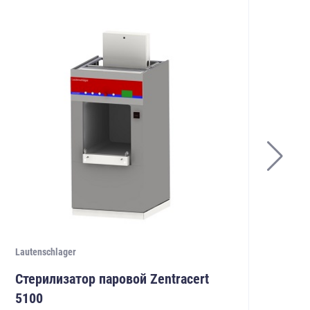
Lautenschlager
Laut
Стерилизатор паровой Zentracert
Ст
5100
52