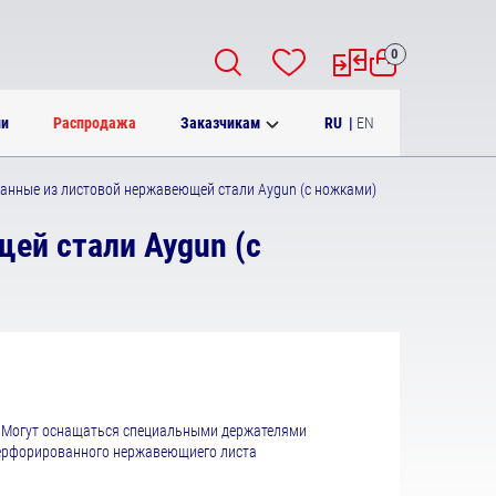
0
RU
|
EN
ии
Распродажа
Заказчикам
нные из листовой нержавеющей стали Aygun (с ножками)
ей стали Aygun (с
. Могут оснащаться специальными держателями
перфорированного нержавеющиего листа