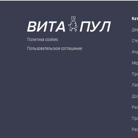
Ка
Де
Политика cookies
Сте
Пользовательское соглашение
Ин
Ме
Пр
Ла
До
Ра
Пр
Ра