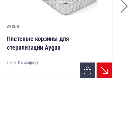
AYGUN
AYG
Плетеные корзины для
Ко
стерилизации Aygun
ин
Цена:
По запросу
Цен