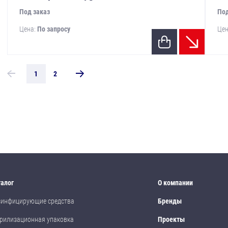
Под заказ
Под
Цена:
По запросу
Цен
1
2
талог
О компании
зинфицирующие средства
Бренды
рилизационная упаковка
Проекты