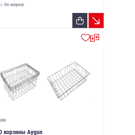
а:
По запросу
GUN
O корзины Aygun