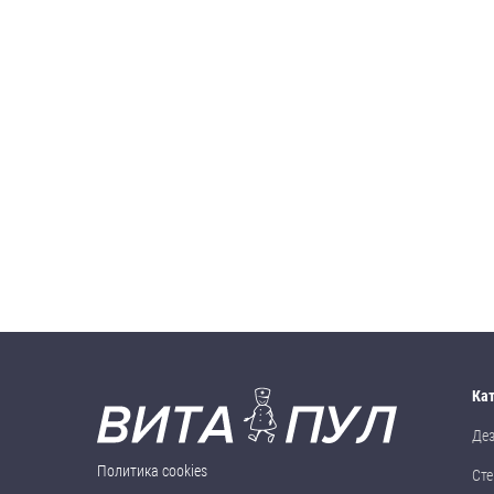
Ка
Де
Политика cookies
Сте