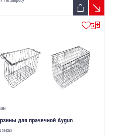
а:
По запросу
GUN
рзины для прачечной Aygun
 заказ