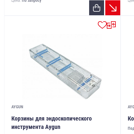
Цена:
По запросу
Цен
AYGUN
AY
Корзины для эндоскопического
Ко
инструмента Aygun
Под