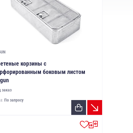
GUN
етеные корзины с
рфорированным боковым листом
gun
 заказ
а:
По запросу