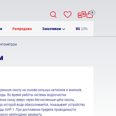
0
RU
|
EN
ии
Распродажа
Заказчикам
дуктометром
м
ранную смолу на основе сильных катионов и анионов,
ды. Во время работы системы водоочистки
нии снизу вверх через бесчисленные цепи смолы,
до которой вода обессоливается, показывает устройство
ды АИР-1. При достижении предела проводимости,
 смолу необходимо заменить