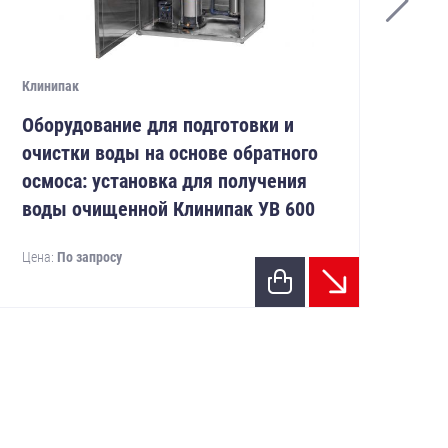
Клинипак
Кли
Оборудование для подготовки и
Об
очистки воды на основе обратного
оч
осмоса: установка для получения
ос
воды очищенной Клинипак УВ 600
во
Цена:
По запросу
Цен