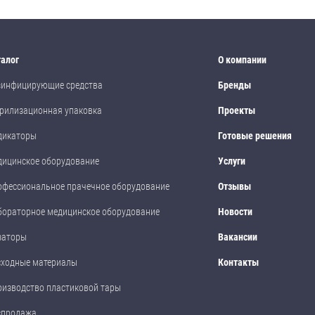
талог
О компании
зинфицирующие средства
Бренды
рилизационная упаковка
Проекты
дикаторы
Готовые решения
дицинское оборудование
Услуги
офессиональное прачечное оборудование
Отзывы
бораторное медицинское оборудование
Новости
заторы
Вакансии
сходные материалы
Контакты
оизводство пластиковой тары
спродажа