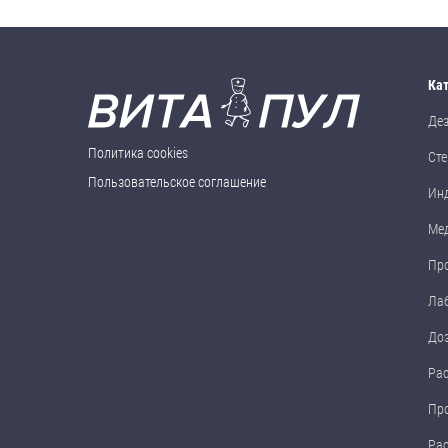
Ка
Де
Политика cookies
Сте
Пользовательское соглашение
Ин
Ме
Пр
Ла
До
Ра
Пр
Ра