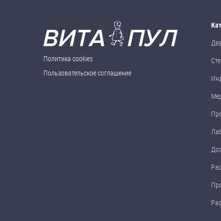
Ка
Де
Политика cookies
Сте
Пользовательское соглашение
Ин
Ме
Пр
Ла
До
Ра
Пр
Ра