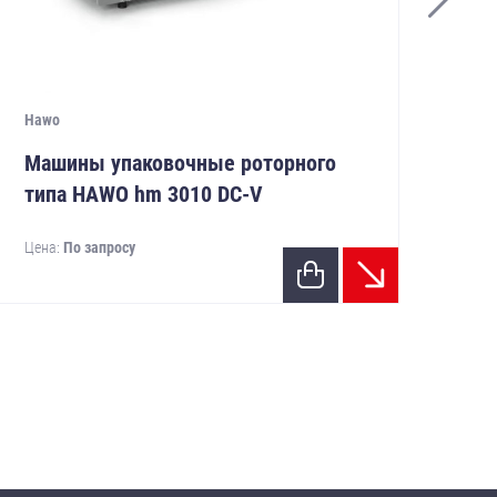
Haw
Ма
Hawo
ти
Машины упаковочные роторного
Цен
типа HAWO hm 3010 DC-V
Цена:
По запросу