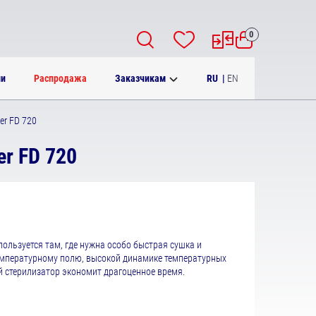
0
RU
|
EN
ии
Распродажа
Заказчикам
er FD 720
r FD 720
ользуется там, где нужна особо быстрая сушка и
емпературному полю, высокой динамике температурных
 стерилизатор экономит драгоценное время.