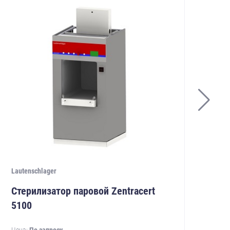
Lautenschlager
Laut
Стерилизатор паровой Zentracert
Ст
5100
52