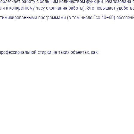
 облегчает работу с большим количеством функций. Реализована 
или к конкретному часу окончания работы). Это повышает удобств
птимизированными программами (в том числе Eco 40–60) обеспечи
офессиональной стирки на таких объектах, как: