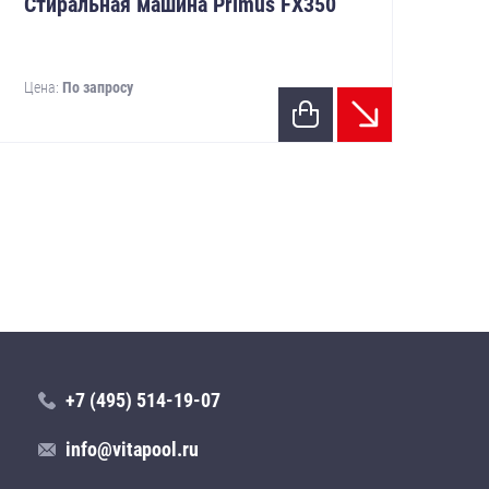
Стиральная машина Primus FX350
Ст
Цена:
По запросу
Цен
+7 (495) 514-19-07
info@vitapool.ru