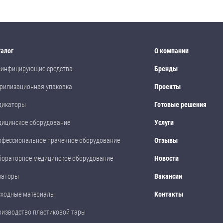
талог
О компании
зинфицирующие средства
Бренды
рилизационная упаковка
Проекты
дикаторы
Готовые решения
дицинское оборудование
Услуги
офессиональное прачечное оборудование
Отзывы
бораторное медицинское оборудование
Новости
заторы
Вакансии
сходные материалы
Контакты
оизводство пластиковой тары