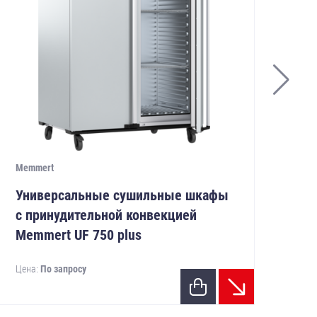
Memmert
Mem
Универсальные сушильные шкафы
Ун
с принудительной конвекцией
с 
Memmert UF 750 plus
Me
Цена:
По запросу
Цен