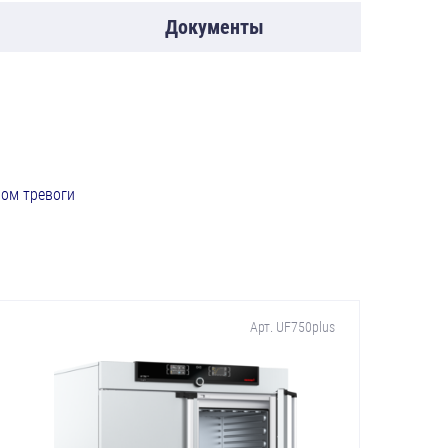
Документы
лом тревоги
Арт. UF750plus