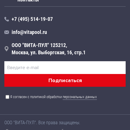
+7 (495) 514-19-07
info@vitapool.ru
ООО "ВИТА-ПУЛ" 125212,
Москва, ул. Выборгская, 16, стр.1
Я согласен с политикой обработки
персональных данных
ООО "ВИТА-ПУЛ". Все права защищены.
Названия товаров, а также их технические характеристики,