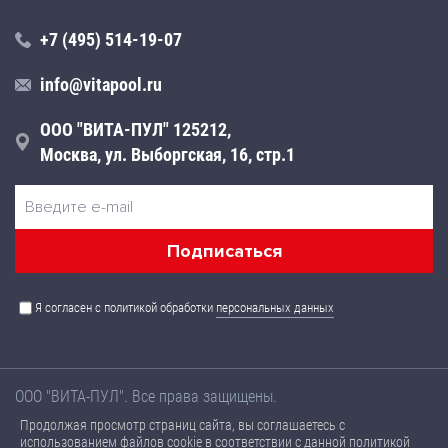
+7 (495) 514-19-07
info@vitapool.ru
ООО "ВИТА-ПУЛ" 125212,
Москва, ул. Выборгская, 16, стр.1
Я согласен с политикой обработки
персональных данных
ООО "ВИТА-ПУЛ". Все права защищены.
Названия товаров, а также их технические характеристики,
Продолжая просмотр страниц сайта, вы соглашаетесь с
размещенные на данном сайте, носят ознакомительный
использованием файлов cookie в соответствии с
данной политикой