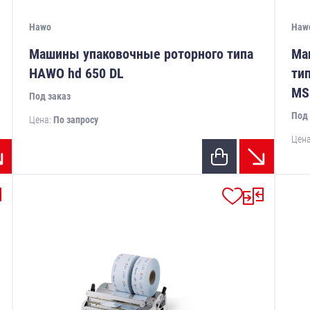
Hawo
Haw
Машины упаковочные роторного типа
Ма
HAWO hd 650 DL
ти
MS
Под заказ
Под 
Цена:
По запросу
Цен