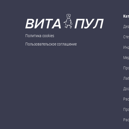
Ка
Де
Политика cookies
Сте
Пользовательское соглашение
Ин
Ме
Пр
Ла
До
Ра
Пр
Ра