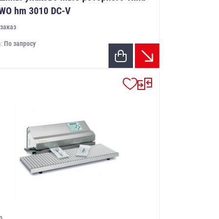
WO hm 3010 DC-V
заказ
а:
По запросу
o