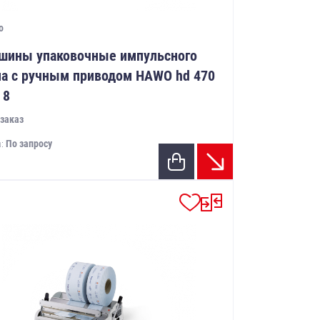
o
шины упаковочные импульсного
па с ручным приводом HAWO hd 470
 8
заказ
а:
По запросу