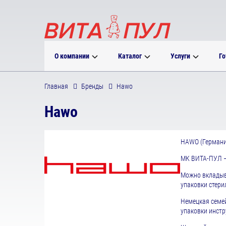
О компании
Каталог
Услуги
Го
Главная
Бренды
Hawo
Hawo
HAWO
(Германи
МК ВИТА-ПУЛ –
Можно вкладыва
упаковки стери
Немецкая семей
упаковки инстр