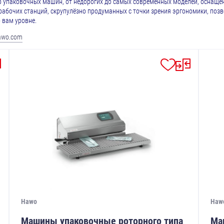
 упаковочных машин, от недорогих до самых современных моделей, оснащен
рабочих станций, скрупулёзно продуманных с точки зрения эргономики, поз
 вам уровне.
awo.com
Hawo
Haw
Машины упаковочные роторного типа
Ма