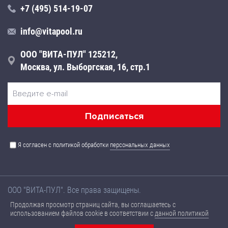
+7 (495) 514-19-07
info@vitapool.ru
ООО "ВИТА-ПУЛ" 125212,
Москва, ул. Выборгская, 16, стр.1
Я согласен с политикой обработки
персональных данных
ООО "ВИТА-ПУЛ". Все права защищены.
Названия товаров, а также их технические характеристики,
Продолжая просмотр страниц сайта, вы соглашаетесь с
размещенные на данном сайте, носят ознакомительный
использованием файлов cookie в соответствии с
данной политикой
характер, не являются публичной офертой и могут быть