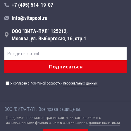
+7 (495) 514-19-07
info@vitapool.ru
ООО "ВИТА-ПУЛ" 125212,
Москва, ул. Выборгская, 16, стр.1
Я согласен с политикой обработки
персональных данных
ООО "ВИТА-ПУЛ". Все права защищены.
Названия товаров, а также их технические характеристики,
Продолжая просмотр страниц сайта, вы соглашаетесь с
размещенные на данном сайте, носят ознакомительный
использованием файлов cookie в соответствии с
данной политикой
характер, не являются публичной офертой и могут быть