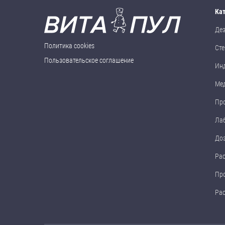
Ка
Де
Политика cookies
Сте
Пользовательское соглашение
Ин
Ме
Пр
Ла
До
Ра
Пр
Ра