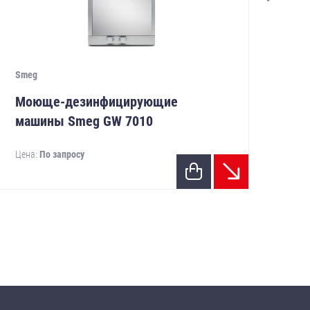
Smeg
Sme
Моюще-дезинфицирующие
Мо
машины Smeg GW 7010
ма
Цена:
По запросу
Цен