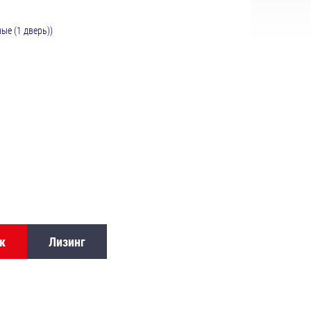
е (1 дверь))
к
Лизинг