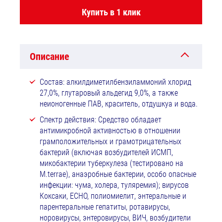
Купить в 1 клик
Описание
Состав: алкилдиметилбензиламмоний хлорид
27,0%, глутаровый альдегид 9,0%, а также
неионогенные ПАВ, краситель, отдушкуа и вода.
Спектр действия: Средство обладает
антимикробной активностью в отношении
грамположительных и грамотрицательных
бактерий (включая возбудителей ИСМП,
микобактерии туберкулеза (тестировано на
M.terrae), анаэробные бактерии, особо опасные
инфекции: чума, холера, туляремия); вирусов
Коксаки, ЕСНО, полиомиелит, энтеральные и
парентеральные гепатиты, ротавирусы,
норовирусы, энтеровирусы, ВИЧ, возбудители